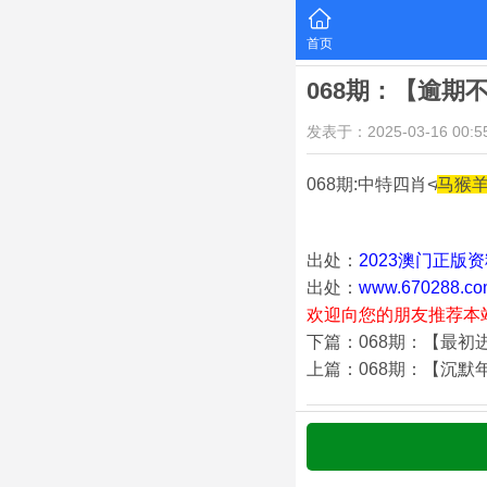
首页
068期：【逾期
发表于：2025-03-16 00:55
068期:中特四肖≮
马猴
出处：
2023澳门正版
出处：
www.670288.co
欢迎向您的朋友推荐本
下篇：068期：【最初
上篇：068期：【沉默