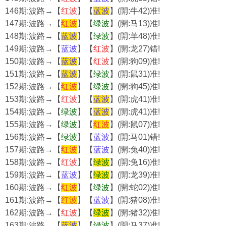
146期:波路→【
红
波
】【
蓝
波
】(開:牛42)准!
147期:波路→【
红
波
】【
绿
波
】(開:马13)准!
148期:波路→【
蓝
波
】【
绿
波
】(開:羊48)准!
149期:波路→【
蓝
波
】【
红
波
】(開:龙27)错!
150期:波路→【
蓝
波
】【
红
波
】(開:狗09)准!
151期:波路→【
蓝
波
】【
绿
波
】(開:鼠31)准!
152期:波路→【
红
波
】【
绿
波
】(開:狗45)准!
153期:波路→【
红
波
】【
蓝
波
】(開:虎41)准!
154期:波路→【
绿
波
】【
蓝
波
】(開:虎41)准!
155期:波路→【
绿
波
】【
红
波
】(開:鼠07)准!
156期:波路→【
绿
波
】【
蓝
波
】(開:马01)错!
157期:波路→【
红
波
】【
蓝
波
】(開:兔40)准!
158期:波路→【
红
波
】【
绿
波
】(開:兔16)准!
159期:波路→【
蓝
波
】【
绿
波
】(開:龙39)准!
160期:波路→【
红
波
】【
绿
波
】(開:蛇02)准!
161期:波路→【
红
波
】【
蓝
波
】(開:猪08)准!
162期:波路→【
红
波
】【
绿
波
】(開:猪32)准!
163期:波路→【
蓝
波
】【
绿
波
】(開:马37)准!