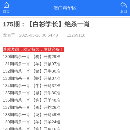
澳门精华区
首页
返回
175期：【白衫学长】绝杀一肖
发表于：2025-03-16 00:54:49
12269110
造就梦想，稳定持续，发财必备！
130期精杀一肖 【狗】开虎29准
131期精杀一肖 【羊】开鼠07准
132期精杀一肖 【猪】开牛30准
133期精杀一肖 【蛇】开鼠07准
134期精杀一肖 【牛】开马37准
135期精杀一肖 【鼠】开牛30准
136期精杀一肖 【狗】开羊48准
137期精杀一肖 【鸡】开蛇26准
138期精杀一肖 【龙】开马49准
139期精杀一肖 【羊】开羊24错
140期精杀一肖 【狗】开兔16准